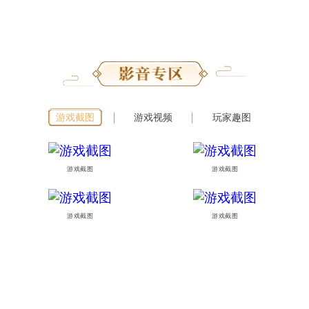
游戏截图
游戏视频
玩家趣图
游戏截图
游戏截图
游戏截图
游戏截图